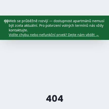
Web se průběžně rozvíjí — dostupnost apartmánů nemusí
být zcela aktuální. Pro potvrzení volných termínů nás vždy
kontaktujte.
Vidíte chybu nebo nefunkční prvek? Dejte nám vědět
→
404